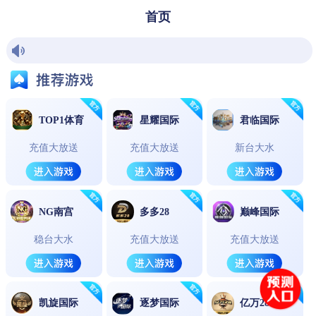
首页
88
TOP1体育
星耀国际
君临国际
充值大放送
充值大放送
新台大水
NG南宫
多多28
巅峰国际
稳台大水
充值大放送
充值大放送
凯旋国际
逐梦国际
亿万28